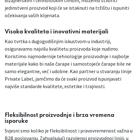
dizajnerskim i tehnološkim timom, možemo stvoriti
jedinstveni proizvod koji će se istaknuti na tržištu i ispuniti
očekivanja vaših klijenata.
Visoka kvaliteta i inovativni materijali
Kao tvrtka s dugogodišnjim iskustvom u industriji,
osiguravamo najvišu kvalitetu proizvoda koje nudimo.
Koristimo najmodernije tehnologije proizvodnje i najbolje
materijale kako bi naše čarape i samostojeće čarape bile ne
samo elegantne, već i udobne. Kao partner u stvaranju linije
Private Label, jamčimo da će svaki proizvod ispunjavati
najviše standarde kvalitete, estetike i trajnosti.
Fleksibilnost proizvodnje i brza vremena
isporuke
Svjesni smo koliko je fleksibilnost i pravovremenost važna u
B2B poslovanju. Zahvaljujući razvijenoj proizvodnoj liniji, u