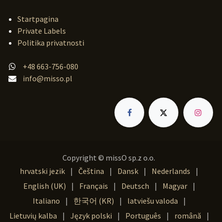
Startpagina
Private Labels
Politika privatnosti
+48 663-756-080
info@misso.pl
Copyright © missO sp.z o.o.
hrvatski jezik
|
Čeština
|
Dansk
|
Nederlands
|
English (UK)
|
Français
|
Deutsch
|
Magyar
|
Italiano
|
한국어 (KR)
|
latviešu valoda
|
Lietuvių kalba
|
Język polski
|
Português
|
română
|